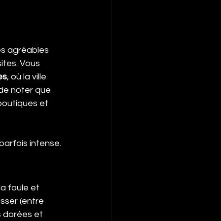
es agréables 
ites. Vous 
es
, où la ville 
 de noter que 
boutiques et 
parfois intense.
a foule et 
sser (entre 
s dorées et 