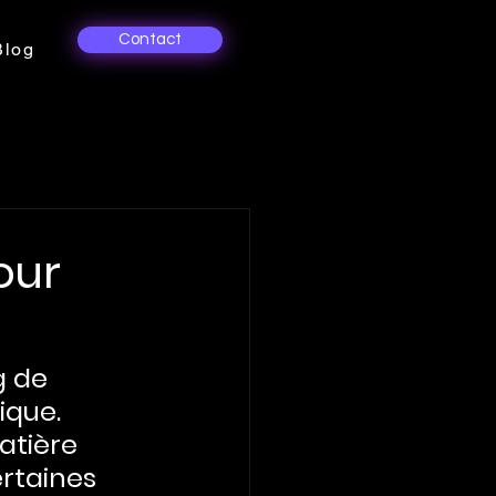
Contact
Blog
our
g de 
ique. 
atière 
ertaines 