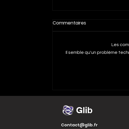
Commentaires
Les com
Il semble qu'un problème tech
Comment faire du
shopping à Paris comme
un local ?
Glib
Contact@glib.fr