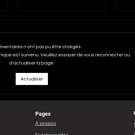
mentaires n'ont pas pu être chargés.
nique est survenu. Veuillez essayer de vous reconnecter ou
d'actualiser la page.
Les meilleurs rooftops de
Les 
Paris
de P
Actualiser
Pages
À propos