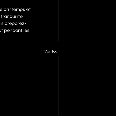
e printemps et 
anquillité. 
ais préparez-
ut pendant les 
Voir tout