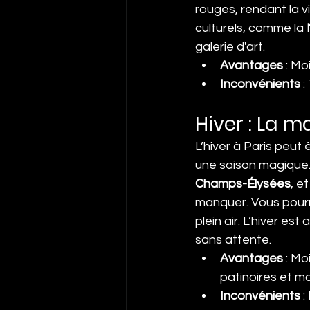
rouges, rendant la v
culturels, comme la 
galerie d'art.
Avantages
 : M
Inconvénients
 
Hiver : La m
L’hiver à Paris peut
une saison magique. 
Champs-Élysées
, e
manquer. Vous pourr
plein air. L’hiver es
sans attente.
Avantages
 : M
patinoires et m
Inconvénients
 