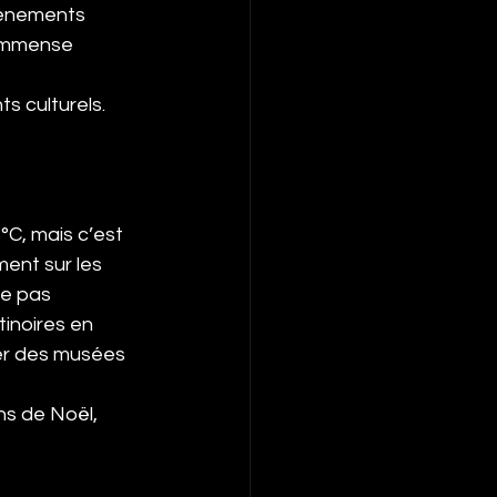
événements 
 immense 
s culturels.
°C, mais c’est 
ent sur les 
ne pas 
tinoires en 
iter des musées 
ns de Noël, 