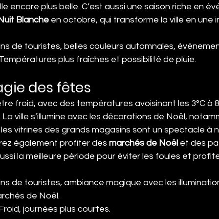
ille encore plus belle. C’est aussi une saison riche en 
Nuit Blanche
 en octobre, qui transforme la ville en une
oins de touristes, belles couleurs automnales, événement
: Températures plus fraîches et possibilité de pluie.
agie des fêtes
 être froid, avec des températures avoisinant les 3°C à 8
La ville s’illumine avec les décorations de Noël, notamm
t les vitrines des grands magasins sont un spectacle à 
ez également profiter des 
marchés de Noël
 et des pa
t aussi la meilleure période pour éviter les foules et prof
oins de touristes, ambiance magique avec les illuminatio
archés de Noël.
: Froid, journées plus courtes.