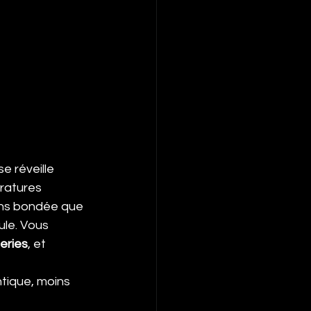
e réveille 
ratures 
ins bondée que 
ule. Vous 
leries
, et 
tique, moins 