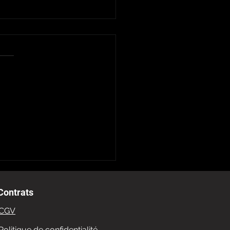
quartiers historiques
aris à ne pas manquer
Contrats
CGV
Politique de confidentialité