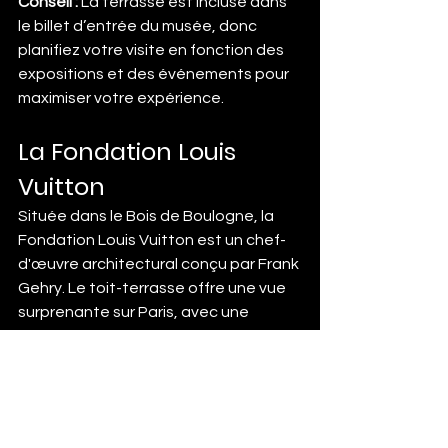
Conseil :
 La terrasse est incluse dans 
le billet d’entrée du musée, donc 
planifiez votre visite en fonction des 
expositions et des événements pour 
maximiser votre expérience.
La Fondation Louis 
Vuitton
Située dans le Bois de Boulogne, la 
Fondation Louis Vuitton est un chef-
d'œuvre architectural conçu par Frank 
Gehry. Le toit-terrasse offre une vue 
surprenante sur Paris, avec une 
perspective unique sur La Défense, le 
Bois de Boulogne, et au loin, la Tour 
Eiffel. C’est une combinaison parfaite 
d’art, d’architecture et de nature.